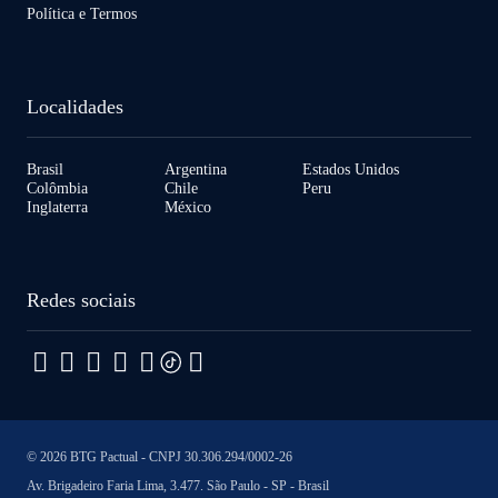
Política e Termos
Localidades
Brasil
Argentina
Estados Unidos
Colômbia
Chile
Peru
Inglaterra
México
Redes sociais
© 2026 BTG Pactual - CNPJ 30.306.294/0002-26
Av. Brigadeiro Faria Lima, 3.477. São Paulo - SP - Brasil